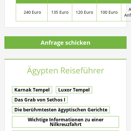
A
240 Euro
135 Euro
120 Euro
100 Euro
Anf
Anfrage schicken
Ägypten Reiseführer
Karnak Tempel
Luxor Tempel
Das Grab von Sethos I
Die berühmtesten ägyptischen Gerichte
Wichtige Informationen zu einer
Nilkreuzfahrt