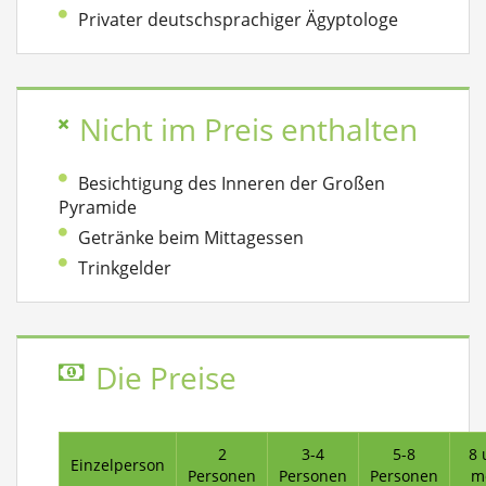
Privater deutschsprachiger Ägyptologe
Nicht im Preis enthalten
Besichtigung des Inneren der Großen
Pyramide
Getränke beim Mittagessen
Trinkgelder
Die Preise
2
3-4
5-8
8 
Einzelperson
Personen
Personen
Personen
m