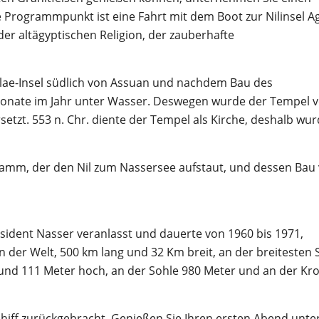
 Programmpunkt ist eine Fahrt mit dem Boot zur Nilinsel Agi
der altägyptischen Religion, der zauberhafte
lae-Insel südlich von Assuan und nachdem Bau des
ate im Jahr unter Wasser. Deswegen wurde der Tempel 
rsetzt. 553 n. Chr. diente der Tempel als Kirche, deshalb wu
mm, der den Nil zum Nassersee aufstaut, und dessen Bau v
dent Nasser veranlasst und dauerte von 1960 bis 1971,
der Welt, 500 km lang und 32 Km breit, an der breitesten S
und 111 Meter hoch, an der Sohle 980 Meter und an der Kr
ff zurückgebracht. Genießen Sie Ihren ersten Abend unte