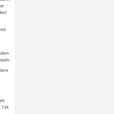
her
dert
mit
s dem
mpels.
dere
els
t 134