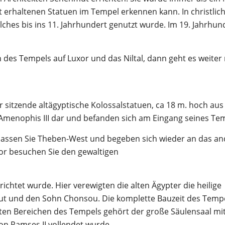
t erhaltenen Statuen im Tempel erkennen kann. In christlic
lches bis ins 11. Jahrhundert genutzt wurde. Im 19. Jahrhun
des Tempels auf Luxor und das Niltal, dann geht es weiter 
n
 sitzende altägyptische Kolossalstatuen, ca 18 m. hoch au
n Amenophis III dar und befanden sich am Eingang seines Te
assen Sie Theben-West und begeben sich wieder an das an
uxor besuchen Sie den gewaltigen
richtet wurde. Hier verewigten die alten Ägypter die heilige
ut und den Sohn Chonsou. Die komplette Bauzeit des Temp
ten Bereichen des Tempels gehört der große Säulensaal mi
on Ramses II vollendet wurde.