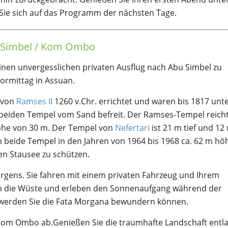
ie sich auf das Programm der nächsten Tage.
u Simbel / Kom Ombo
einen unvergesslichen privaten Ausflug nach Abu Simbel zu
ormittag in Assuan.
 von
Ramses II
1260 v.Chr. errichtet und waren bis 1817 unt
e beiden Tempel vom Sand befreit. Der Ramses-Tempel reich
Höhe von 30 m. Der Tempel von
Nefertari
ist 21 m tief und 12
eide Tempel in den Jahren von 1964 bis 1968 ca. 62 m hö
en Stausee zu schützen.
rgens. Sie fahren mit einem privaten Fahrzeug und Ihrem
ch die Wüste und erleben den Sonnenaufgang während der
 werden Sie die Fata Morgana bewundern können.
g Kom Ombo ab.Genießen Sie die traumhafte Landschaft entl