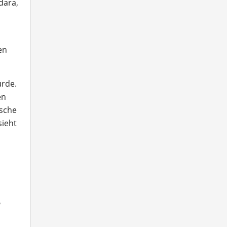
dara,
en
urde.
en
ische
sieht
u