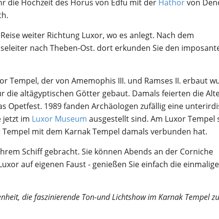
Jahr die Hochzeit des Horus von Edfu mit der
Hathor
von Den
th.
Reise weiter Richtung Luxor, wo es anlegt. Nach dem
iseleiter nach Theben-Ost. dort erkunden Sie den imposant
or Tempel, der von Amemophis III. und Ramses II. erbaut w
ür die altägyptischen Götter gebaut. Damals feierten die Alt
as Opetfest. 1989 fanden Archäologen zufällig eine unterird
 jetzt im
Luxor Museum
ausgestellt sind. Am Luxor Tempel 
xor Tempel mit dem Karnak Tempel damals verbunden hat.
Ihrem Schiff gebracht. Sie können Abends an der Corniche
Luxor auf eigenen Faust - genießen Sie einfach die einmalige
nheit, die faszinierende Ton-und Lichtshow im Karnak Tempel z