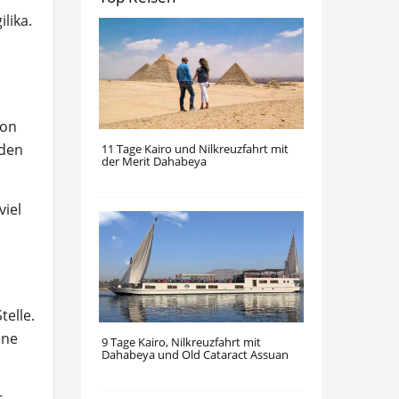
lika.
von
rden
11 Tage Kairo und Nilkreuzfahrt mit
der Merit Dahabeya
iel
telle.
one
9 Tage Kairo, Nilkreuzfahrt mit
Dahabeya und Old Cataract Assuan
r