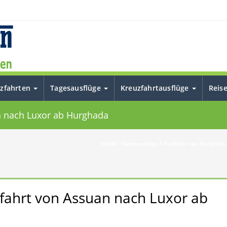
uzfahrten
Tagesausflüge
Kreuzfahrtausflüge
Reis
an nach Luxor ab Hurghada
HOME
Tagesausflüge
Ausflüge von Hurghada
zfahrt von Assuan nach Luxor ab