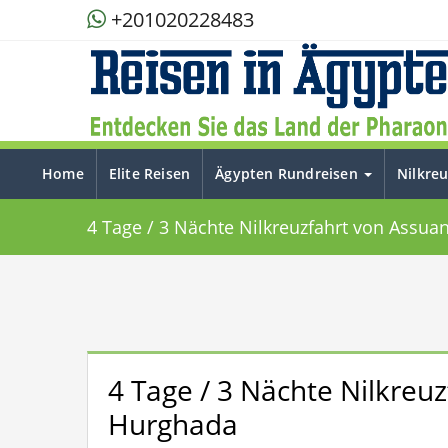
+201020228483
Home
Elite Reisen
Ägypten Rundreisen
Nilkre
4 Tage / 3 Nächte Nilkreuzfahrt von Assu
4 Tage / 3 Nächte Nilkreu
Hurghada