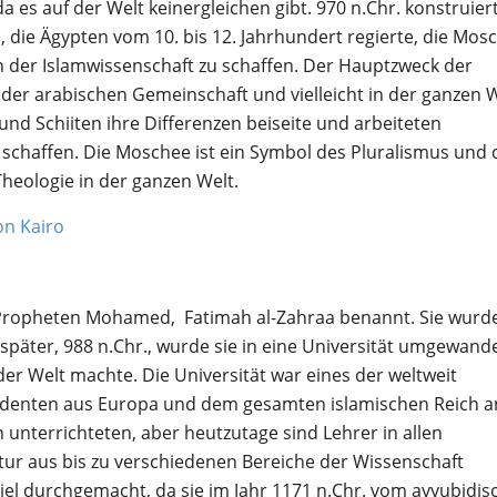
da es auf der Welt keinergleichen gibt. 970 n.Chr. konstruier
, die Ägypten vom 10. bis 12. Jahrhundert regierte, die Mos
 der Islamwissenschaft zu schaffen. Der Hauptzweck der
 der arabischen Gemeinschaft und vielleicht in der ganzen 
und Schiiten ihre Differenzen beiseite und arbeiteten
haffen. Die Moschee ist ein Symbol des Pluralismus und 
heologie in der ganzen Welt.
on Kairo
 Propheten Mohamed, Fatimah al-Zahraa benannt. Sie wurde
päter, 988 n.Chr., wurde sie in eine Universität umgewande
der Welt machte. Die Universität war eines der weltweit
udenten aus Europa und dem gesamten islamischen Reich an
 unterrichteten, aber heutzutage sind Lehrer in allen
ur aus bis zu verschiedenen Bereiche der Wissenschaft
t viel durchgemacht, da sie im Jahr 1171 n.Chr. vom ayyubidi