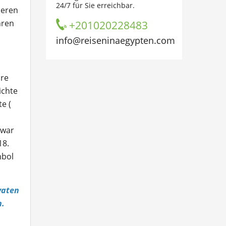
24/7 für Sie erreichbar.
ieren
hren
+201020228483
info@reiseninaegypten.com
hre
ichte
e (
 war
18.
mbol
vaten
n.