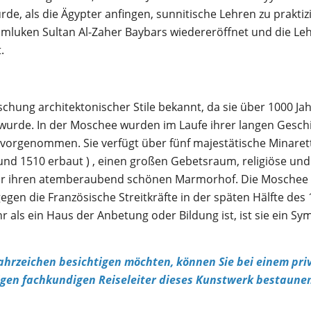
rde, als die Ägypter anfingen, sunnitische Lehren zu praktiz
amluken Sultan Al-Zaher Baybars wiedereröffnet und die Le
.
chung architektonischer Stile bekannt, da sie über 1000 Ja
wurde. In der Moschee wurden im Laufe ihrer langen Gesch
orgenommen. Sie verfügt über fünf majestätische Minarett
und 1510 erbaut ) , einen großen Gebetsraum, religiöse und
t für ihren atemberaubend schönen Marmorhof. Die Moschee
en die Französische Streitkräfte in der späten Hälfte des 
 als ein Haus der Anbetung oder Bildung ist, ist sie ein Sy
Wahrzeichen besichtigen möchten, können Sie bei einem pri
gen fachkundigen Reiseleiter dieses Kunstwerk bestaune