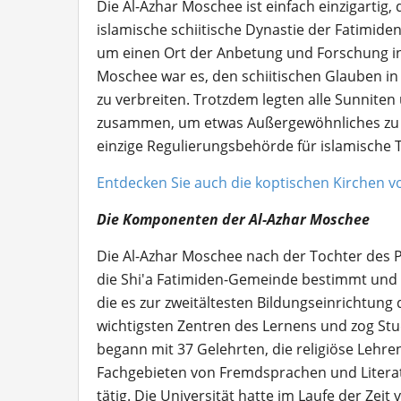
Die Al-Azhar Moschee ist einfach einzigartig, 
islamische schiitische Dynastie der Fatimiden
um einen Ort der Anbetung und Forschung in
Moschee war es, den schiitischen Glauben in
zu verbreiten. Trotzdem legten alle Sunniten 
zusammen, um etwas Außergewöhnliches zu sc
einzige Regulierungsbehörde für islamische T
Entdecken Sie auch die koptischen Kirchen v
Die Komponenten der Al-Azhar Moschee
Die Al-Azhar Moschee nach der Tochter des
die Shi'a Fatimiden-Gemeinde bestimmt und s
die es zur zweitältesten Bildungseinrichtung 
wichtigsten Zentren des Lernens und zog St
begann mit 37 Gelehrten, die religiöse Lehren
Fachgebieten von Fremdsprachen und Literat
tätig. Die Universität hatte im Laufe der Zei