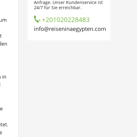
Anfrage. Unser Kundenservice ist
24/7 für Sie erreichbar.
+201020228483
 um
info@reiseninaegypten.com
t
den
 in
d
ie
tet.
e