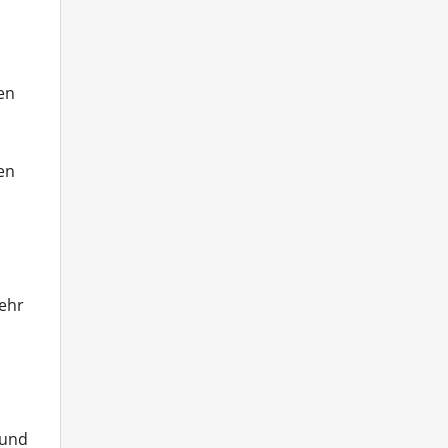
en
en
ehr
 und