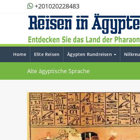
+201020228483
Home
Elite Reisen
Ägypten Rundreisen
Nilkre
Alte ägyptische Sprache