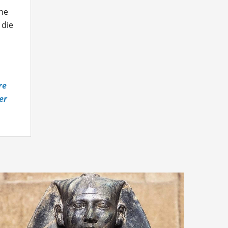
che
 die
re
er