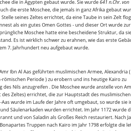
schee die in Ägypten gebaut wurde. Sie wurde
641 n.Chr
.
von
uch die erste Moschee, die jemals in ganz Afrika gebaut wu
lle seines Zeltes errichtet, da eine Taube in sein Zelt flo
ennest als ein gutes Omen Gottes - und dieser Ort wurde zur
prüngliche Moschee hatte eine bescheidene Struktur, da si
nd. Es ist wirklich schwer zu erahnen, wie das erste Geb
dem 7. Jahrhundert neu aufgebaut wurde.
 Amr Ibn Al Aas geführten muslimischen Armee, Alexandria (
römischen Periode ) zu erobern und ins heutige Kairo zu
g des Nils anzugreifen . Die Moschee wurde anstelle von Am
rt des Zeltes) errichtet, die zur Hauptstadt des muslimischen
-Aas wurde im Laufe der Jahre oft umgebaut, so wurde sie 
t und Säulenarkaden wurden errichtet. Im Jahr 1172 wurde d
rannt und von Saladin als Großes Reich restauriert. Nach J
Bonapartes Truppen nach Kairo im Jahr 1798 erfolgte die le