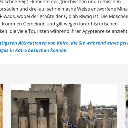
Moschee zeigt Elemente der griechischen und römischen
rsäulen und drei auf sehr einfache Weise entworfene Mina
Riwaqs, wobei der größte der Qiblah Riwaq ist. Die Moschee
r frommen Gemeinde und gilt wegen ihrer historischen
t, die viele Touristen während ihrer Ägyptenreise anzieht
htigsten Attraktionen von Kairo, die Sie während eines pri
uges in Kairo besuchen können.