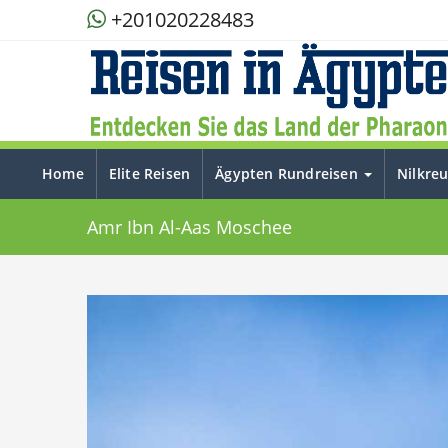
+201020228483
Home
Elite Reisen
Ägypten Rundreisen
Nilkre
Amr Ibn Al-Aas Moschee