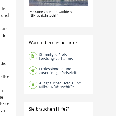
rde.
MS Sonesta Moon Goddess
g und
Nilkreuzfahrtschiff
e aus
äude
Warum bei uns buchen?
Stimmiges Preis-
Leistungsverhältnis
 die
Professionelle und
zuverlässige Reiseleiter
r Ibn
Ausgesuchte Hotels und
Nilkreuzfahrtschiffe
im
ie
ahren
Sie brauchen Hilfe??
tzte