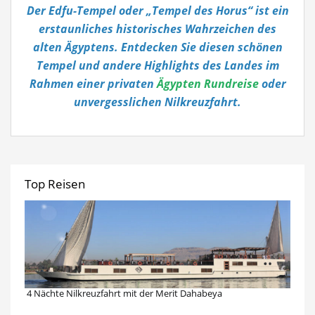
Der Edfu-Tempel oder „Tempel des Horus“ ist ein
erstaunliches historisches Wahrzeichen des
alten Ägyptens. Entdecken Sie diesen schönen
Tempel und andere Highlights des Landes im
Rahmen einer privaten
Ägypten Rundreise
oder
unvergesslichen Nilkreuzfahrt.
Top Reisen
4 Nächte Nilkreuzfahrt mit der Merit Dahabeya