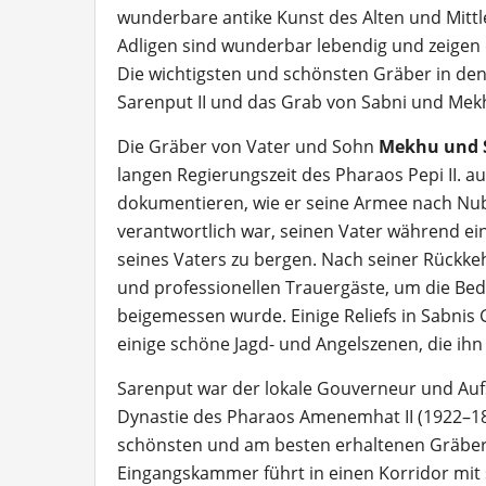
wunderbare antike Kunst des Alten und Mitt
Adligen sind wunderbar lebendig und zeigen d
Die wichtigsten und schönsten Gräber in den
Sarenput II und das Grab von Sabni und Mek
Die Gräber von Vater und Sohn
Mekhu und 
langen Regierungszeit des Pharaos Pepi II. aus
dokumentieren, wie er seine Armee nach Nub
verantwortlich war, seinen Vater während e
seines Vaters zu bergen. Nach seiner Rückkeh
und professionellen Trauergäste, um die Be
beigemessen wurde. Einige Reliefs in Sabnis
einige schöne Jagd- und Angelszenen, die ihn
Sarenput war der lokale Gouverneur und Auf
Dynastie des Pharaos Amenemhat II (1922–18
schönsten und am besten erhaltenen Gräber. 
Eingangskammer führt in einen Korridor mit