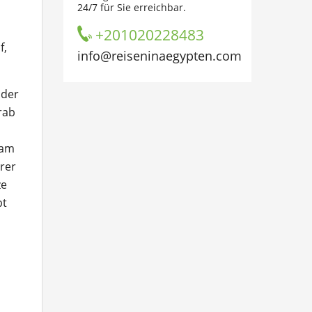
24/7 für Sie erreichbar.
+201020228483
f,
info@reiseninaegypten.com
 der
rab
nam
erer
ze
bt