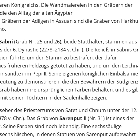
leren Königreichs. Die Wandmalereien in den Gräbern der
ie den Alltag der alten Ägypter
 Gräbern der Adligen in Assuan sind die Gräber von Harkhu
ho.
Sabni
(Grab Nr. 25 und 26), beide Statthalter, stammen aus
 der 6. Dynastie (2278–2184 v. Chr.). Die Reliefs in Sabnis G
ien führte, um den Stamm zu bestrafen, der dafür
ines früheren Feldzugs getötet zu haben, und um den Leich
r sandte ihm Pepi II. Seine eigenen königlichen Einbalsami
deutung zu demonstrieren, die den Bewahrern der Südgren
 Grab haben ihre ursprünglichen Farben behalten, und es gi
 mit seinen Töchtern in der Säulenhalle zeigen.
seher des Priestertums von Satet und Chnum unter der 12.
78 v. Chr.). Das Grab von
Sarenput II
(Nr. 31) ist eines der
Seine Farben sind noch lebendig. Eine sechssäulige
 sechs Nischen, in denen Statuen von Sarenput aufbewahrt