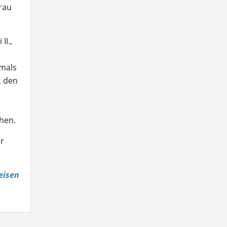
rau
I.,
amals
, den
.
hen.
er
eisen