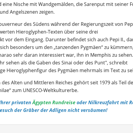
 eine Nische mit Wandgemälden, die Sarenput mit seiner F
- und Angelszenen zeigen.
verneur des Südens während der Regierungszeit von Pepi I
werten Hieroglyphen-Texten über seine drei
kt vor dem Eingang. Darunter befindet sich auch Pepi II., d
ät, sich besonders um den „tanzenden Pygmäen“ zu kümmern
Pharao sehr daran interessiert war, ihn in Memphis zu sehen
 sehen als die Gaben des Sinai oder des Punt", schreibt
zige Hieroglyphenfigur des Pygmäen mehrmals im Text zu se
des Alten und Mittleren Reiches gehört seit 1979 als Teil d
hilae“ zum UNESCO-Weltkulturerbe.
Ihrer privaten
Ägypten Rundreise
oder Nilkreuzfahrt mit R
Besuch der Gräber der Adligen nicht versäumen!