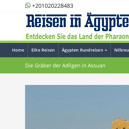
+201020228483
Home
Elite Reisen
Ägypten Rundreisen
Nilkre
Die Gräber der Adligen in Assuan