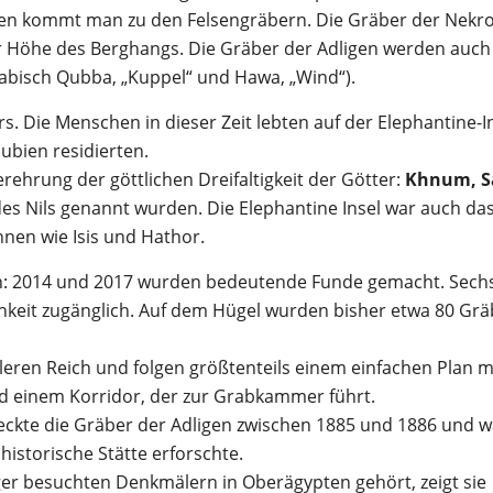
en kommt man zu den Felsengräbern. Die Gräber der Nekr
er Höhe des Berghangs. Die Gräber der Adligen werden auch
abisch Qubba, „Kuppel“ und Hawa, „Wind“).
s. Die Menschen in dieser Zeit lebten auf der Elephantine-In
ubien residierten.
rehrung der göttlichen Dreifaltigkeit der Götter:
Khnum, S
des Nils genannt wurden. Die Elephantine Insel war auch da
nnen wie Isis und Hathor.
: 2014 und 2017 wurden bedeutende Funde gemacht. Sech
lichkeit zugänglich. Auf dem Hügel wurden bisher etwa 80 Gr
eren Reich und folgen größtenteils einem einfachen Plan m
d einem Korridor, der zur Grabkammer führt.
ckte die Gräber der Adligen zwischen 1885 und 1886 und w
historische Stätte erforschte.
ger besuchten Denkmälern in Oberägypten gehört, zeigt sie