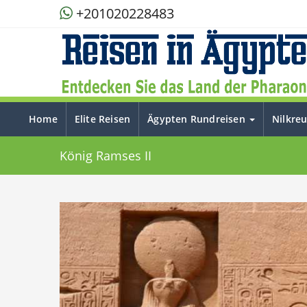
+201020228483
Home
Elite Reisen
Ägypten Rundreisen
Nilkre
König Ramses II