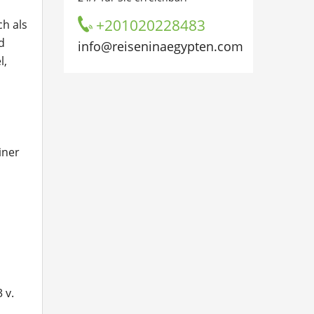
+201020228483
ch als
d
info@reiseninaegypten.com
l,
iner
 v.