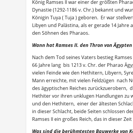
König Ramses II war einer der größten Pharao
Dynastie (1292-1186 v. Chr.) bekannt und wurd
Königin Tuya ( Tuja ) geboren. Er war stellve
Libyen und Palästina, als er gerade 14 Jahre a
den Söhnen des Pharaos.
Wann hat Ramses II. den Thron von Ägypte
Nach dem Tod seines Vaters bestieg Ramses 1
66 Jahre lang bis 1213 v. Chr. der Pharao Ägy
vielen Feinde wie den Hethitern, Libyern, Syr
Mann erreichte, mit vielen Feldzügen nach
des ägyptischen Reiches zurückzuerobern, die
Hethiter vor ihren unklugen Handlungen zu w
und den Hethitern, einer der ältesten Schla
in dieser Schlacht, beide Seiten schlossen d
Ramses II ein großes Reich, das in dieser Zeit
Was sind die berühmtesten Bauwerke von Kö