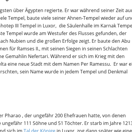
ngsten über Ägypten regierte. Er war während seiner Zeit au
ele Tempel, baute viele seiner Ahnen-Tempel wieder auf un
hotep III Tempel in Luxor, die Säulenhalle im Karnak Tempe
ßte Tempel wurde am Westufer des Flusses gefunden, der
h Nubien und die großen Erfolge zeigt. Er baute den Abu
nen für Ramses II., mit seinen Siegen in seinen Schlachten
ne Gemahlin Nefertari. Während er sich im Krieg mit den
delta eine neue Stadt mit dem Namen Per Ramessu. Er war e
rrschten, sein Name wurde in jedem Tempel und Denkmal
er Pharao , der ungefähr 200 Ehefrauen hatte, von denen
 ungefähr 111 Söhne und 51 Töchter. Er starb im Jahre 1213
and sich im
Tal der Könige
in Luxor, zog dann später wie eine