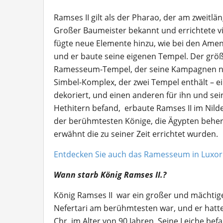
Ramses II gilt als der Pharao, der am zweitlä
Großer Baumeister bekannt und errichtete vi
fügte neue Elemente hinzu, wie bei den Amen
und er baute seine eigenen Tempel. Der grö
Ramesseum-Tempel, der seine Kampagnen nac
Simbel-Komplex, der zwei Tempel enthält – ei
dekoriert, und einen anderen für ihn und sei
Hethitern befand, erbaute Ramses II im Nil
der berühmtesten Könige, die Ägypten behe
erwähnt die zu seiner Zeit errichtet wurden.
Entdecken Sie auch das Ramesseum in Luxor
Wann starb König Ramses II.?
König Ramses II war ein großer und mächtig
Nefertari am berühmtesten war, und er hatte
Chr. im Alter von 90 Jahren. Seine Leiche bef