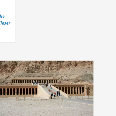
die
ieser