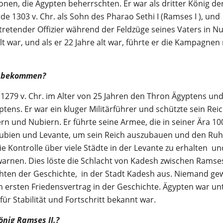
nen, die Ägypten beherrschten. Er war als dritter König der
e 1303 v. Chr. als Sohn des Pharao Sethi I (Ramses I ), und
rtretender Offizier während der Feldzüge seines Vaters in N
lt war, und als er 22 Jahre alt war, führte er die Kampagnen
n bekommen?
279 v. Chr. im Alter von 25 Jahren den Thron Ägyptens un
ptens. Er war ein kluger Militärführer und schützte sein Rei
ern und Nubiern. Er führte seine Armee, die in seiner Ära 10
 Nubien und Levante, um sein Reich auszubauen und den Ru
 Kontrolle über viele Städte in der Levante zu erhalten un
arnen. Dies löste die Schlacht von Kadesh zwischen Ramses
chten der Geschichte, in der Stadt Kadesh aus. Niemand g
en ersten Friedensvertrag in der Geschichte. Ägypten war un
 für Stabilität und Fortschritt bekannt war.
nig Ramses II.?