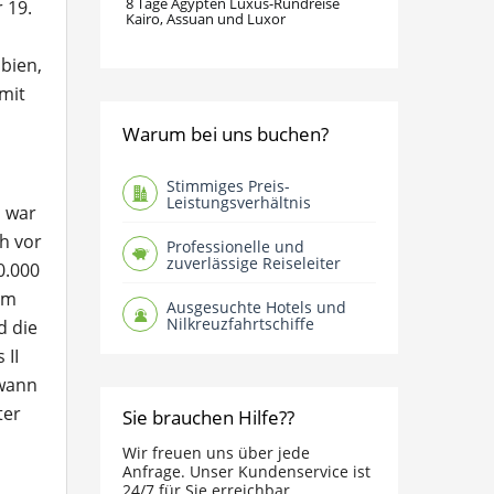
8 Tage Ägypten Luxus-Rundreise
 19.
Kairo, Assuan und Luxor
ubien,
 mit
Warum bei uns buchen?
Stimmiges Preis-
Leistungsverhältnis
d war
ch vor
Professionelle und
zuverlässige Reiseleiter
0.000
hm
Ausgesuchte Hotels und
Nilkreuzfahrtschiffe
d die
 II
ewann
ter
Sie brauchen Hilfe??
Wir freuen uns über jede
Anfrage. Unser Kundenservice ist
24/7 für Sie erreichbar.