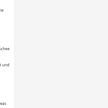
he
oschee
dt und
 was