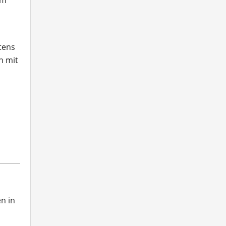
em
tens
n mit
n in