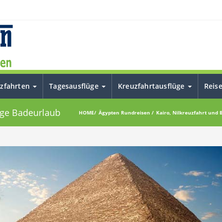
uzfahrten
Tagesausflüge
Kreuzfahrtausflüge
Reis
Tage Badeurlaub
HOME
Ägypten Rundreisen
Kairo, Nilkreuzfahrt und