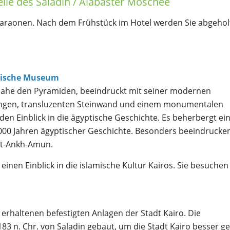
lle des Saladin / Alabaster Moschee
haraonen. Nach dem Frühstück im Hotel werden Sie abgehol
tische Museum
nahe den Pyramiden, beeindruckt mit seiner modernen
r langen, transluzenten Steinwand und einem monumentalen
en Einblick in die ägyptische Geschichte. Es beherbergt ei
00 Jahren ägyptischer Geschichte. Besonders beeindrucke
ut-Ankh-Amun.
nen Einblick in die islamische Kultur Kairos. Sie besuchen
 erhaltenen befestigten Anlagen der Stadt Kairo. Die
83 n. Chr. von Saladin gebaut, um die Stadt Kairo besser g