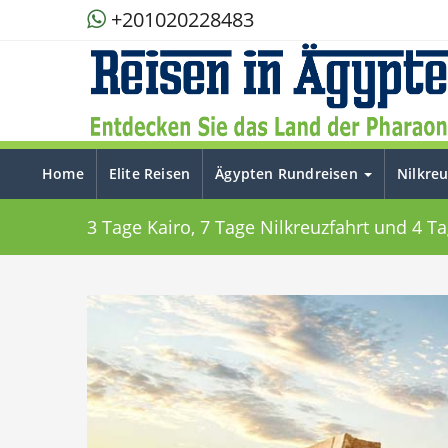
+201020228483
Home
Elite Reisen
Ägypten Rundreisen
Nilkre
3 Tage Kairo, 7 Tage Nilkreuzfahrt und 4 