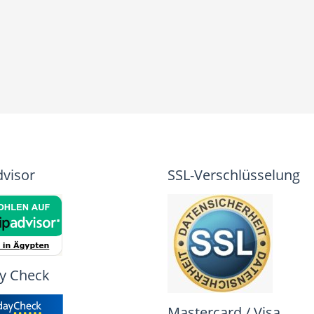
dvisor
SSL-Verschlüsselung
y Check
Mastercard / Visa