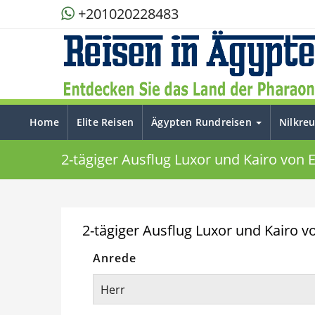
+201020228483
Home
Elite Reisen
Ägypten Rundreisen
Nilkre
2-tägiger Ausflug Luxor und Kairo von 
2-tägiger Ausflug Luxor und Kairo v
Anrede
Herr