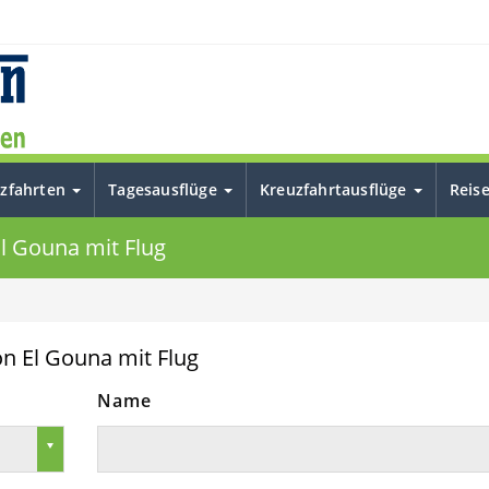
uzfahrten
Tagesausflüge
Kreuzfahrtausflüge
Reis
El Gouna mit Flug
on El Gouna mit Flug
Name