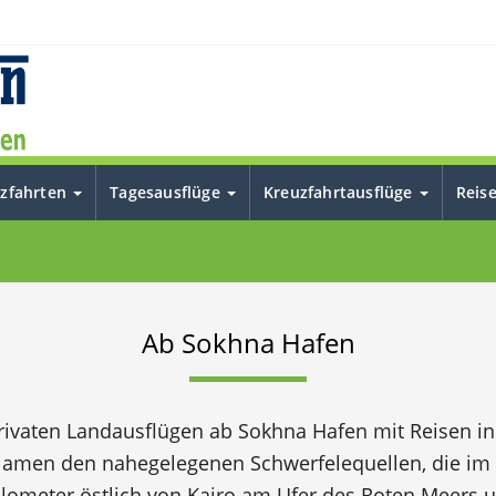
uzfahrten
Tagesausflüge
Kreuzfahrtausflüge
Reis
Ab Sokhna Hafen
rivaten Landausflügen ab Sokhna Hafen mit Reisen in 
 Namen den nahegelegenen Schwerfelequellen, die im 
ilometer östlich von Kairo am Ufer des Roten Meers u