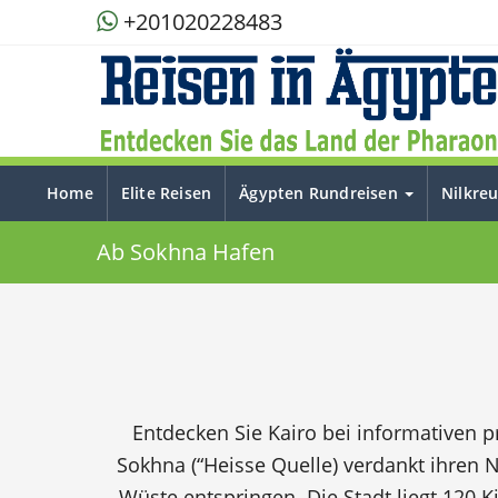
+201020228483
Home
Elite Reisen
Ägypten Rundreisen
Nilkre
Ab Sokhna Hafen
Entdecken Sie Kairo bei informativen p
Sokhna (“Heisse Quelle) verdankt ihren
Wüste entspringen. Die Stadt liegt 120 K