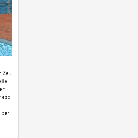
 Zeit
die
ten
knapp
, der