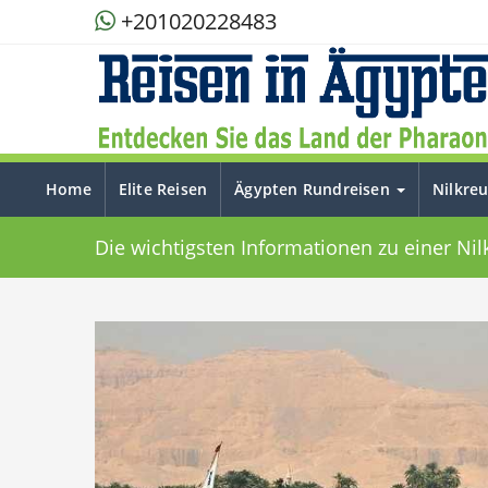
+201020228483
Home
Elite Reisen
Ägypten Rundreisen
Nilkre
Die wichtigsten Informationen zu einer Nil