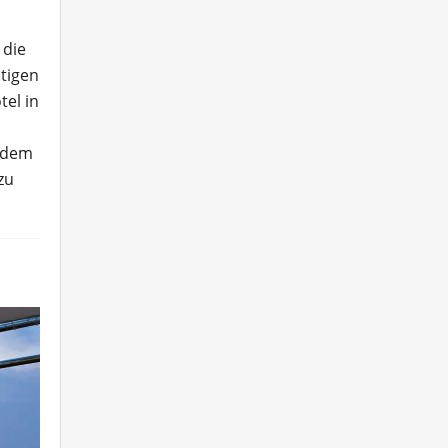
 die
tigen
tel in
s dem
zu