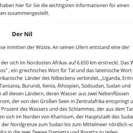
haben hier für Sie die wichtigsten Informationen für einen
nen zusammengestellt.
Der Nil
ase inmitten der Wüste. An seinen Ufern entstand eine der
t, der sich im Nordosten Afrikas auf 6.650 km erstreckt. Das 
los" , ein griechisches Wort für Tal und das lateinische Wort
 afrikanische Länder des Nilbeckens verbindet, „Uganda, Eritr
Tansania, Burundi, Kenia, Äthiopien, Südsudan, Sudan und
in all diesen Ländern, deren Wasser aus zwei Nebenflüssen
om, der von den Großen Seen in Zentralafrika entspringt 
ig Prozent des Wassers und des Schlammes, der aus dem Ta
nigen sich im Norden von Khartoum, der Hauptstadt des Suda
on der Nordgrenze zum Sudan bis zum Mittelmeer nördlich v
elta in die zwei Zweige Damietta und Rosetta zu teilen.