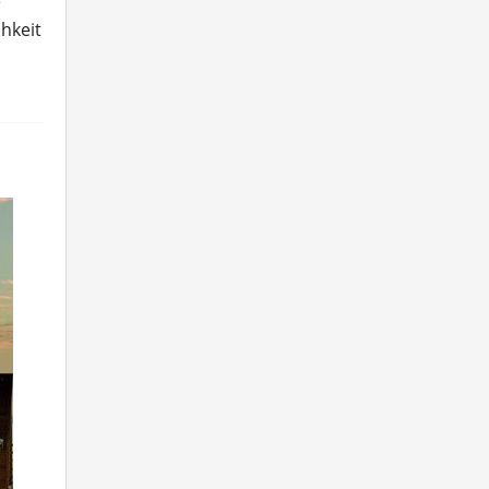
e
hkeit