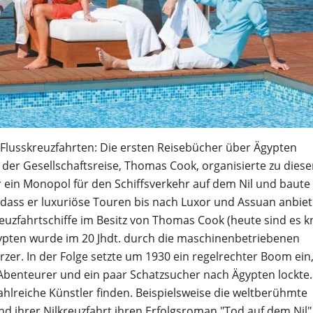
en Flusskreuzfahrten: Die ersten Reisebücher über Ägypten
 der Gesellschaftsreise, Thomas Cook, organisierte zu dieser
ein Monopol für den Schiffsverkehr auf dem Nil und baute 
s, dass er luxuriöse Touren bis nach Luxor und Assuan anbie
reuzfahrtschiffe im Besitz von Thomas Cook (heute sind es 
Ägypten wurde im 20 Jhdt. durch die maschinenbetriebenen
zer. In der Folge setzte um 1930 ein regelrechter Boom ein
Abenteurer und ein paar Schatzsucher nach Ägypten lockte.
lreiche Künstler finden. Beispielsweise die weltberühmte
nd ihrer Nilkreuzfahrt ihren Erfolgsroman "Tod auf dem Nil"