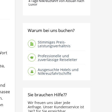
4 Tage Nilkreuzfahrt von Assuan nach
Luxor
Warum bei uns buchen?
Stimmiges Preis-
Leistungsverhältnis
Wort
Professionelle und
zuverlässige Reiseleiter
ea,
Ausgesuchte Hotels und
Nilkreuzfahrtschiffe
und
nasee
Sie brauchen Hilfe??
n.
Wir freuen uns über jede
on
Anfrage. Unser Kundenservice ist
24/7 für Sie erreichbar.