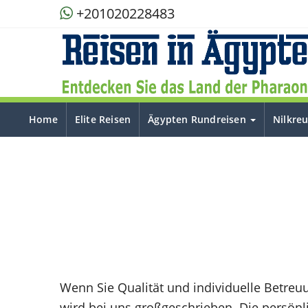
+201020228483
Home
Elite Reisen
Ägypten Rundreisen
Nilkre
Wenn Sie Qualität und individuelle Betreuu
wird bei uns großgeschrieben. Die persönl