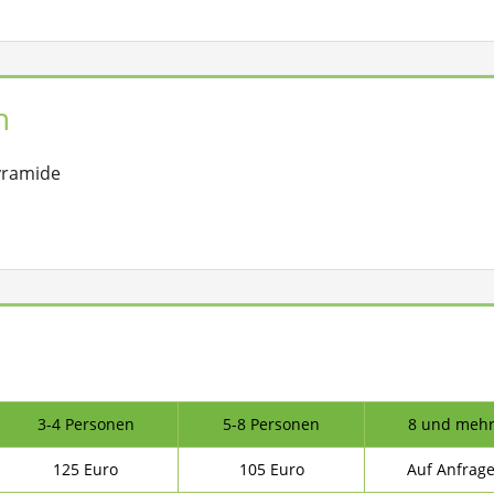
n
yramide
3-4 Personen
5-8 Personen
8 und meh
125 Euro
105 Euro
Auf Anfrag