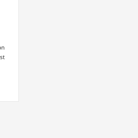
on
st