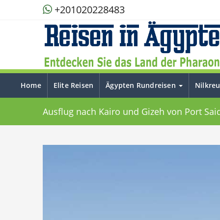
+201020228483
Home
Elite Reisen
Ägypten Rundreisen
Nilkre
Ausflug nach Kairo und Gizeh von Port Sai