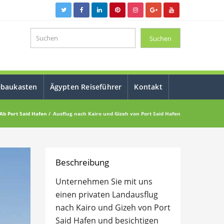
ebaukasten
Ägypten Reiseführer
Kontakt
Ab Port Said Hafen
Ausflug nach Kairo und Gizeh von Port Said Hafen
Beschreibung
Unternehmen Sie mit uns
einen privaten Landausflug
nach Kairo und Gizeh von Port
Said Hafen und besichtigen