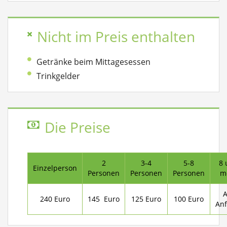
Nicht im Preis enthalten
Getränke beim Mittagesessen
Trinkgelder
Die Preise
2
3-4
5-8
8 
Einzelperson
Personen
Personen
Personen
m
A
240 Euro
145 Euro
125 Euro
100 Euro
Anf