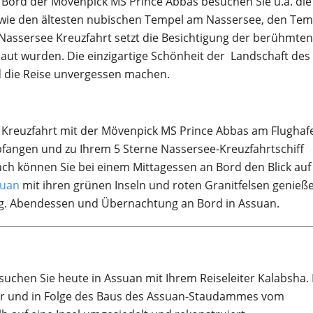
n Bord der Mövenpick MS Prince Abbas besuchen Sie u.a. die
wie den ältesten nubischen Tempel am Nassersee, den Tem
Nassersee Kreuzfahrt setzt die Besichtigung der berühmte
aut wurden. Die einzigartige Schönheit der Landschaft des
d die Reise unvergessen machen.
e Kreuzfahrt mit der Mövenpick MS Prince Abbas am Flughaf
pfangen und zu Ihrem 5 Sterne Nassersee-Kreuzfahrtschiff
ach können Sie bei einem Mittagessen an Bord den Blick auf
suan
mit ihren grünen Inseln und roten Granitfelsen genieß
ung. Abendessen und Übernachtung an Bord in Assuan.
chen Sie heute in Assuan mit Ihrem Reiseleiter Kalabsha. 
 war und in Folge des Baus des Assuan-Staudammes vom