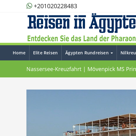
+201020228483
Home
Elite Reisen
Ägypten Rundreisen
Nilkre
Nassersee-Kreuzfahrt | Mövenpick MS Pri