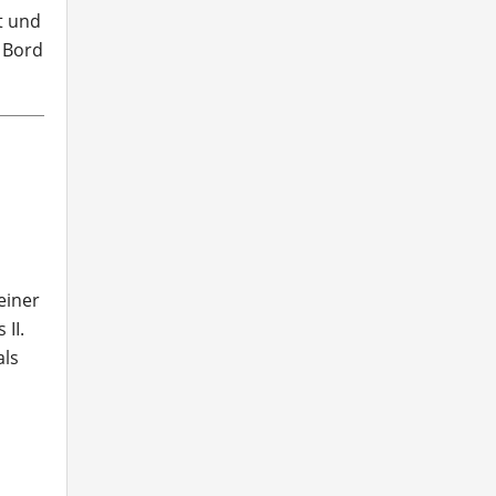
t und
 Bord
einer
II.
als