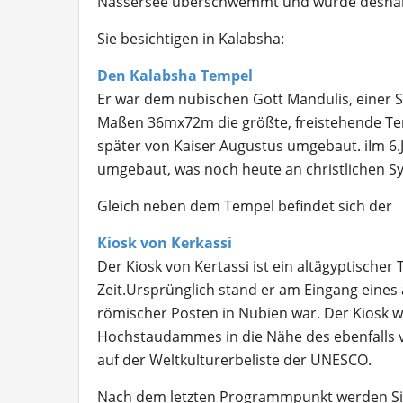
Nassersee überschwemmt und wurde deshalb a
Sie besichtigen in Kalabsha:
Den Kalabsha Tempel
Er war dem nubischen Gott Mandulis, einer S
Maßen 36mx72m die größte, freistehende Te
später von Kaiser Augustus umgebaut. iIm 6.J
umgebaut, was noch heute an christlichen S
Gleich neben dem Tempel befindet sich der
Kiosk von Kerkassi
Der Kiosk von Kertassi ist ein altägyptisch
Zeit.Ursprünglich stand er am Eingang eines a
römischer Posten in Nubien war. Der Kiosk 
Hochstaudammes in die Nähe des ebenfalls ve
auf der Weltkulturerbeliste der UNESCO.
Nach dem letzten Programmpunkt werden Sie