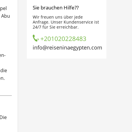
Sie brauchen Hilfe??
pel
n Abu
Wir freuen uns über jede
Anfrage. Unser Kundenservice ist
24/7 für Sie erreichbar.
+201020228483
info@reiseninaegypten.com
en-
 die
en.
Die