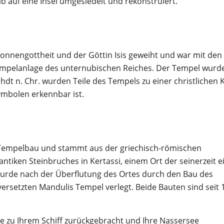
uf eine Insel umgesiedelt und rekonstruiert.
onnengottheit und der Göttin Isis geweiht und war mit den
mpelanlage des unternubischen Reiches. Der Tempel wurd
hdt n. Chr. wurden Teile des Tempels zu einer christlichen 
ymbolen erkennbar ist.
er Tempelbau und stammt aus der griechisch-römischen
ntiken Steinbruches in Kertassi, einem Ort der seinerzeit e
wurde nach der Überflutung des Ortes durch den Bau des
rsetzten Mandulis Tempel verlegt. Beide Bauten sind seit 
 zu Ihrem Schiff zurückgebracht und Ihre Nassersee