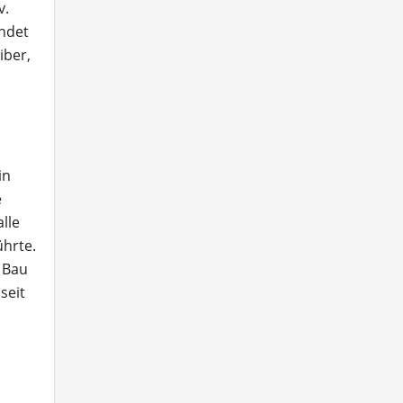
v.
endet
iber,
in
e
lle
ührte.
 Bau
seit