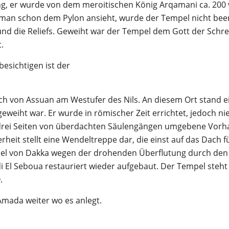
ng, er wurde von dem meroitischen König Arqamani ca. 200 
ie man schon dem Pylon ansieht, wurde der Tempel nicht be
ne und die Reliefs. Geweiht war der Tempel dem Gott der Schre
.
besichtigen ist der
ch von Assuan am Westufer des Nils. An diesem Ort stand e
eweiht war. Er wurde in römischer Zeit errichtet, jedoch ni
n drei Seiten von überdachten Säulengängen umgebene Vorha
erheit stellt eine Wendeltreppe dar, die einst auf das Dach f
l von Dakka wegen der drohenden Überflutung durch den
El Seboua restauriert wieder aufgebaut. Der Tempel steht 
.
 Amada weiter wo es anlegt.