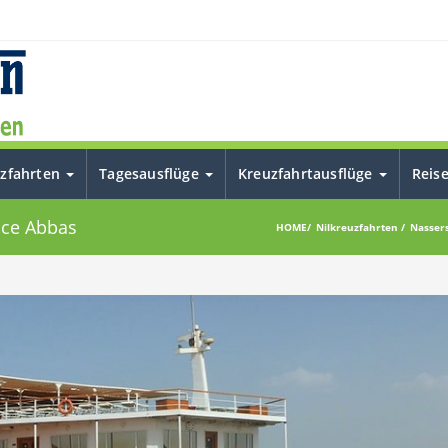
uzfahrten
Tagesausflüge
Kreuzfahrtausflüge
Reis
nce Abbas
HOME
Nilkreuzfahrten
Nasser